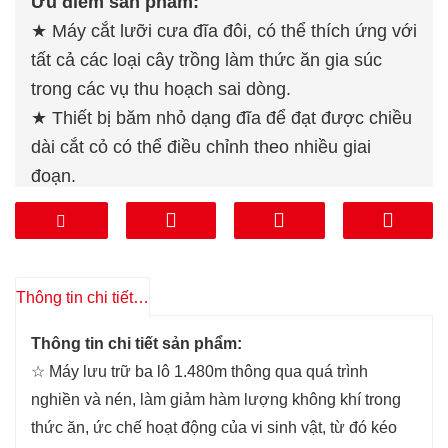
Ưu điểm sản phẩm:
★ Máy cắt lưỡi cưa đĩa đôi, có thể thích ứng với
tất cả các loại cây trồng làm thức ăn gia súc
trong các vụ thu hoạch sai dòng.
★ Thiết bị băm nhỏ dạng đĩa để đạt được chiều
dài cắt cỏ có thể điều chỉnh theo nhiều giai
đoạn.
★ Xoay xi lanh phun sử dụng cơ cấu bánh răng
trục vít, có thể xoay ± 180°, khóa Góc xi lanh
phun hiệu quả để Góc phun ổn định hơn.
★ Vận hành hoàn toàn bằng thủy lực, thuận tiện
Thông tin chi tiết sản phẩm
và linh hoạt nên hướng ném, khoảng cách ném,
Thông tin chi tiết sản phẩm
:
độ cao gốc râu có thể điều chỉnh linh hoạt.
☆ Máy lưu trữ ba lô 1.480m thông qua quá trình
nghiền và nén, làm giảm hàm lượng không khí trong
thức ăn, ức chế hoạt động của vi sinh vật, từ đó kéo