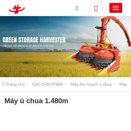
Trang chủ
CÁC SẢN PHẨM
Máy thu hoạch ủ chua
Máy
thu hoạch ủ chua gắn trên
Máy ủ chua 1.480m
Máy ủ chua 1.480m