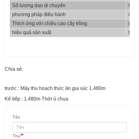
Số lượng dao di chuyển
Cái
phương pháp điều hành
/
Thích ứng với chiều cao cây trồng
mm
hiệu quả sản xuất
th
Chia sẻ:
trước : Máy thu hoạch thức ăn gia súc 1.480m
Kế tiếp : 1.480m Thớt ủ chua
Tên
Thư