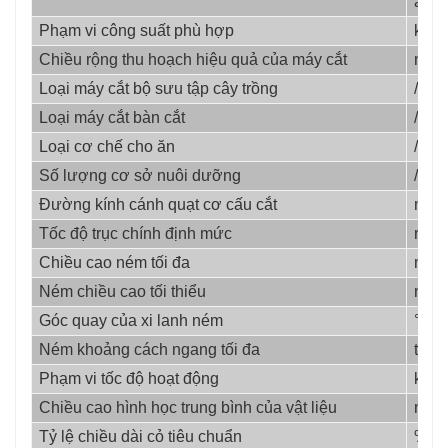
am
Phạm vi công suất phù hợp
kW
Chiều rộng thu hoạch hiệu quả của máy cắt
mm
Loại máy cắt bộ sưu tập cây trồng
/
Loại máy cắt bàn cắt
/
Loại cơ chế cho ăn
/
Số lượng cơ sở nuôi dưỡng
/
Đường kính cánh quạt cơ cấu cắt
mm
Tốc độ trục chính định mức
r/phú
Chiều cao ném tối đa
mm
Ném chiều cao tối thiểu
mm
Góc quay của xi lanh ném
°
Ném khoảng cách ngang tối đa
tôi
Phạm vi tốc độ hoạt động
km/h
Chiều cao hình học trung bình của vật liệu
mm
Tỷ lệ chiều dài cỏ tiêu chuẩn
%