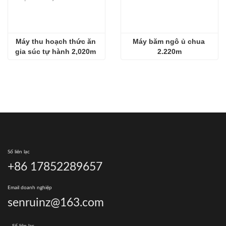
Máy thu hoạch thức ăn 
Máy băm ngô ủ chua 
gia súc tự hành 2,020m 
2.220m
cần bán
Số liên lạc
+86 17852289657
Email doanh nghiệp
senruinz@163.com
Số liên lạc