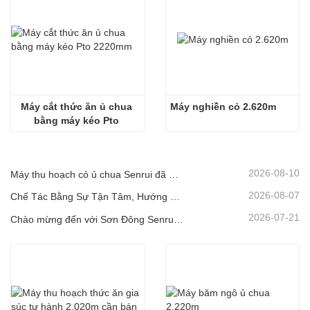
Máy cắt thức ăn ủ chua 
Máy nghiền cỏ 2.620m
bằng máy kéo Pto 
2220mm
2026-08-10
Máy thu hoạch cỏ ủ chua Senrui đã được lắp ráp hoàn chỉnh và sẵn sàng xuất khẩu!
2026-08-07
Chế Tác Bằng Sự Tận Tâm, Hướng Đến Khách Hàng! Máy Thu Hoạch Ủ Chua Senrui Đang Được Xếp Hàng Và Giao Đi Với Số Lượng Lớn.
2026-07-21
Chào mừng đến với Sơn Đông Senrui để tham quan và kiểm tra, cũng như thảo luận hợp tác sâu rộng