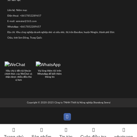
Liên hệ:
Niêm mạc
Điện thoại:
+8617852289657
E-mail:
senruinz@163.com
WhatsApp:
+8617852289657
Địa chỉ:
Khu công nghiệp doanh nghiệp nhỏ và siêu nhỏ, thị trấn Baodian, huyện Ningjin, thành phố Đức
Châu, tỉnh Sơn Đông, Trung Quốc
Hãy chú ý đến tài khoản
Vui lòng thêm tôi trên
chính thức của WeChat và
WhatsApp để biết thêm
nhận được nhiều điều thú
thông tin
vị hơn
Copyright © 2020-2025 Công ty TNHH Thiết bị Nông nghiệp Shandong Senrui
Trang chủ
Sản phẩm
Tin tức
Cuộc điều tra
whatsapp