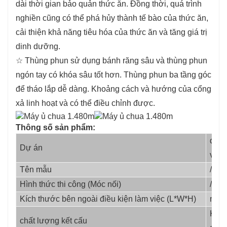
dài thời gian bảo quản thức ăn. Đồng thời, quá trình
nghiền cũng có thể phá hủy thành tế bào của thức ăn,
cải thiện khả năng tiêu hóa của thức ăn và tăng giá trị
dinh dưỡng.
☆ Thùng phun sử dụng bánh răng sâu và thùng phun
ngón tay có khóa sâu tốt hơn. Thùng phun ba tầng góc
để tháo lắp dễ dàng. Khoảng cách và hướng của cổng
xả linh hoạt và có thể điều chỉnh được.
Thông số sản phẩm:
đơn 
Dự án
vị
Tên mẫu
/
Hình thức thi công (Móc nối)
/
Kích thước bên ngoài điều kiện làm việc (L*W*H)
mm
Kilô
chất lượng kết cấu