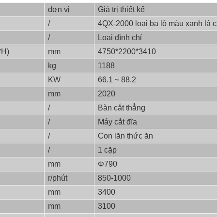
đơn vị
Giá trị thiết kế
/
4QX-2000 loại ba lô màu xanh lá 
/
Loại đình chỉ
*H)
mm
4750*2200*3410
kg
1188
KW
66.1 ~ 88.2
mm
2020
/
Bàn cắt thẳng
/
Máy cắt đĩa
/
Con lăn thức ăn
/
1 cặp
mm
Φ790
r/phút
850-1000
mm
3400
mm
3100