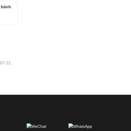
 bánh 
Máy thu hoạch cỏ Alfalfa có bánh xích
-07-21