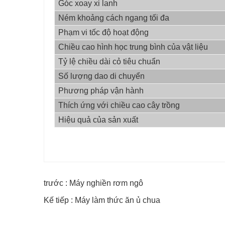
Góc xoay xi lanh
Ném khoảng cách ngang tối đa
Phạm vi tốc độ hoạt động
Chiều cao hình học trung bình của vật liệu
Tỷ lệ chiều dài cỏ tiêu chuẩn
Số lượng dao di chuyển
Phương pháp vận hành
Thích ứng với chiều cao cây trồng
Hiệu quả của sản xuất
trước : Máy nghiền rơm ngô
Kế tiếp : Máy làm thức ăn ủ chua