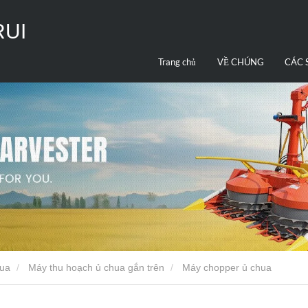
RUI
Trang chủ
VỀ CHÚNG
CÁC 
TÔI
PHẨ
hua
Máy thu hoạch ủ chua gắn trên
Máy chopper ủ chua