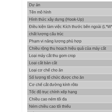
Dự án
Tên mô hình
Hình thức xây dựng (Hook-Up)
Điều kiện làm việc Kích thước bên ngoài (L*W
chất lượng cấu trúc
Phạm vi năng lượng phù hợp
Chiều rộng thu hoạch hiệu quả của máy cắt
Loại máy cắt thu gom crop
Loại cắt bàn cắt
Loại cơ chế cho ăn
Số lượng tổ chức được cho ăn
Cơ chế cắt đường kính rôto
Tốc độ trục chính xếp hạng
Chiều cao ném tối đa
Ném chiều cao tối thiểu