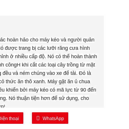
 tác hoàn hảo cho máy kéo và người quản
ó được trang bị các lưỡi răng cưa hình
hỉnh ở nhiều cấp độ. Nó có thể hoàn thành
ành công
H khi cắt các loại cây trồng từ mặt
ng đều và ném chúng vào xe để tải. Đó là
cỏ thức ăn thô xanh. Máy gặt ăn ủ chua
iều khiển bởi máy kéo có mã lực từ 90 đến
sung. Nó thuận tiện hơn để sử dụng, cho
ơn!
Điện thoại
WhatsApp