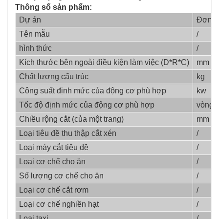
Thông số sản phẩm:
Dự án
Đơn v
Tên mẫu
/
hình thức
/
Kích thước bên ngoài điều kiện làm việc (D*R*C)
mm
Chất lượng cấu trúc
kg
Công suất định mức của động cơ phù hợp
kw
Tốc độ định mức của động cơ phù hợp
vòng/
Chiều rộng cắt (của một trang)
mm
Loại tiêu đề thu thập cắt xén
/
Loại máy cắt tiêu đề
/
Loại cơ chế cho ăn
/
Số lượng cơ chế cho ăn
/
Loại cơ chế cắt rơm
/
Loại cơ chế nghiền hạt
/
Loại taxi
/