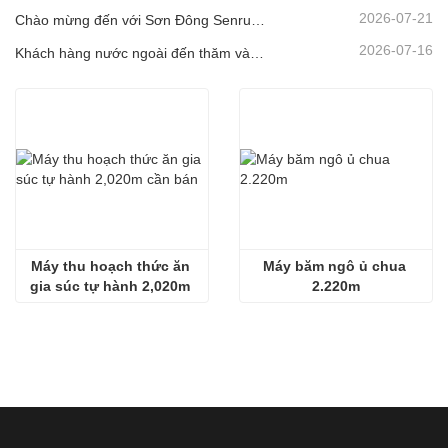
2026-07-21
Chào mừng đến với Sơn Đông Senrui để tham quan và kiểm tra, cũng như thảo luận hợp tác sâu rộng
2026-07-16
Khách hàng nước ngoài đến thăm và kiểm tra Thiết bị Nông nghiệp và Chăn nuôi Sơn Đông Senrui.
Máy thu hoạch thức ăn 
Máy băm ngô ủ chua 
gia súc tự hành 2,020m 
2.220m
cần bán