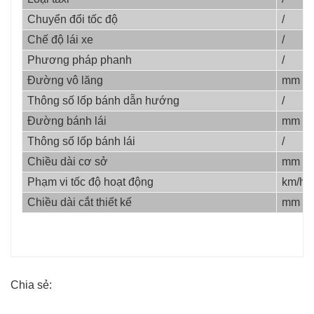
Chuyển đổi tốc độ
/
Chế độ lái xe
/
Phương pháp phanh
/
Đường vô lăng
mm
Thông số lốp bánh dẫn hướng
/
Đường bánh lái
mm
Thông số lốp bánh lái
/
Chiều dài cơ sở
mm
Phạm vi tốc độ hoạt động
km/h
Chiều dài cắt thiết kế
mm
Chia sẻ: