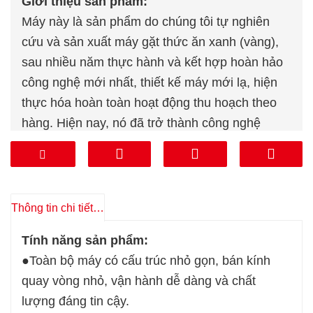
Giới thiệu sản phẩm:
Máy này là sản phẩm do chúng tôi tự nghiên
cứu và sản xuất máy gặt thức ăn xanh (vàng),
sau nhiều năm thực hành và kết hợp hoàn hảo
công nghệ mới nhất, thiết kế máy mới lạ, hiện
thực hóa hoàn toàn hoạt động thu hoạch theo
hàng. Hiện nay, nó đã trở thành công nghệ
hàng đầu và chức năng hoàn chỉnh của máy gặt
thức ăn xanh (vàng). Động cơ Yuchai 360 mã
lực, điều khiển tiết kiệm nhiên liệu thông minh
PTO, có chức năng chuyển đổi tải nhẹ, tải trung
Thông tin chi tiết sản phẩm
bình và tải nặng, các mẫu xe tiếp nhận tùy
Tính năng sản phẩm:
chọn, giúp việc dỡ hàng thuận tiện hơn. Hệ dẫn
●
Toàn bộ máy có cấu trúc nhỏ gọn, bán kính
động bốn bánh theo địa hình ứng dụng, v.v.
quay vòng nhỏ, vận hành dễ dàng và chất
lượng đáng tin cậy.