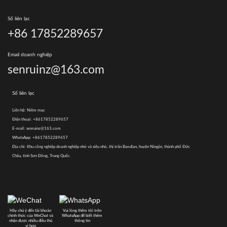
Số liên lạc
+86 17852289657
Email doanh nghiệp
senruinz@163.com
Số liên lạc
Liên hệ:
Niêm mạc
Điện thoại:
+8617852289657
E-mail:
senruinz@163.com
WhatsApp:
+8617852289657
Địa chỉ:
Khu công nghiệp doanh nghiệp nhỏ và siêu nhỏ, thị trấn Baodian, huyện Ningjin, thành phố Đức
Châu, tỉnh Sơn Đông, Trung Quốc
Hãy chú ý đến tài khoản
Vui lòng thêm tôi trên
chính thức của WeChat và
WhatsApp để biết thêm
nhận được nhiều điều thú
thông tin
vị hơn