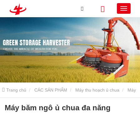
Trang chủ
CÁC SẢN PHẨM
Máy thu hoạch ủ chua
Máy
thu hoạch ủ chua tự hành
Máy băm ngô ủ chua đa năng
Máy băm ngô ủ chua đa năng