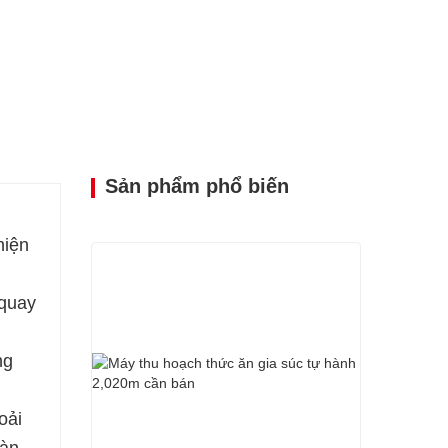
Sản phẩm phổ biến
hiện
 quay
ng
oải