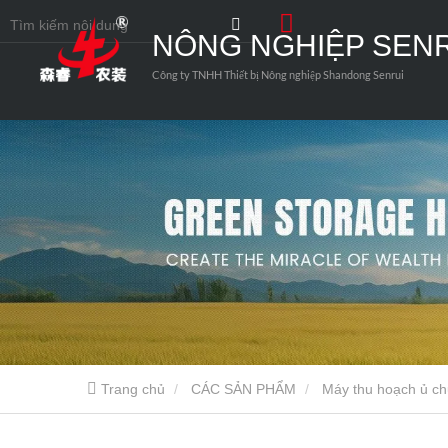
NÔNG NGHIỆP SEN
Công ty TNHH Thiết bị Nông nghiệp Shandong Senrui
Trang chủ
CÁC SẢN PHẨM
Máy thu hoạch ủ c