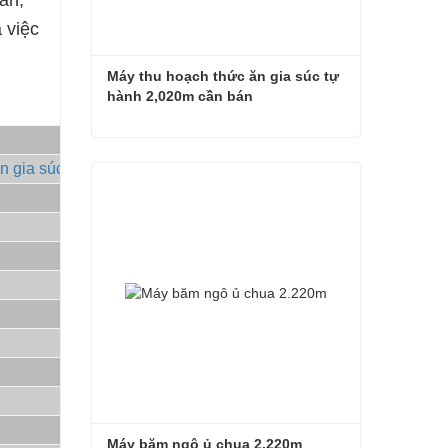
àn,
 việc
Máy thu hoạch thức ăn gia súc tự 
hành 2,020m cần bán
Máy thu hoạch thức ăn gia súc tự hành 2,020m cần bán
n gia súc
Liên hệ ngay
Máy băm ngô ủ chua 2.220m