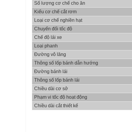
Số lượng cơ chế cho ăn
Kiểu cơ chế cắt rơm
Loại cơ chế nghiền hạt
Chuyển đổi tốc độ
Chế độ lái xe
Loại phanh
Đường vô lăng
Thông số lốp bánh dẫn hướng
Đường bánh lái
Thông số lốp bánh lái
Chiều dài cơ sở
Phạm vi tốc độ hoạt động
Chiều dài cắt thiết kế