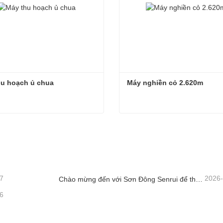
hu hoạch ủ chua
Máy nghiền cỏ 2.620m
u hoạch ủ chua
Máy nghiền cỏ 2.620m
n hệ ngay
Liên hệ ngay
7
2026
Chào mừng đến với Sơn Đông Senrui để tham quan và kiểm tra, cũng như thảo luận hợp tác sâu rộng
6