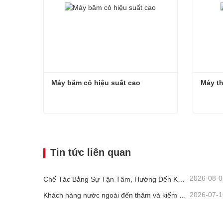
Máy băm cỏ hiệu suất cao
Máy t
Máy băm cỏ hiệu suất cao
Máy th
Liên hệ ngay
Liê
Tin tức liên quan
2026-08-0
Chế Tác Bằng Sự Tận Tâm, Hướng Đến Khách Hàng! Máy Thu Hoạch Ủ Chua Senrui Đang Được Xếp Hàng Và Giao Đi Với Số Lượng Lớn.
2026-07-1
Khách hàng nước ngoài đến thăm và kiểm tra Thiết bị Nông nghiệp và Chăn nuôi Sơn Đông Senrui.