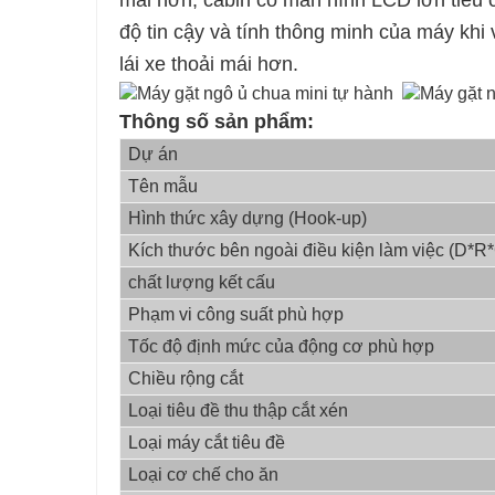
mái hơn, cabin có màn hình LCD lớn tiêu c
độ tin cậy và tính thông minh của máy khi
lái xe thoải mái hơn.
Thông số sản phẩm:
Dự án
Tên mẫu
Hình thức xây dựng (Hook-up)
Kích thước bên ngoài điều kiện làm việc (D*R
chất lượng kết cấu
Phạm vi công suất phù hợp
Tốc độ định mức của động cơ phù hợp
Chiều rộng cắt
Loại tiêu đề thu thập cắt xén
Loại máy cắt tiêu đề
Loại cơ chế cho ăn