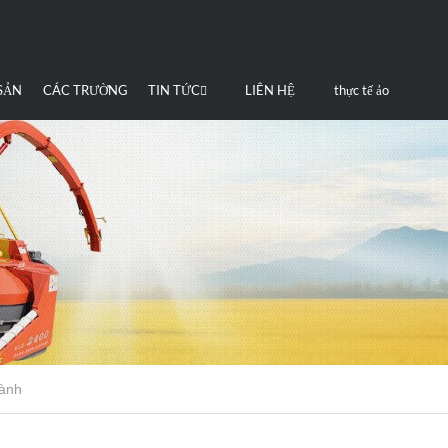
SẢN
CÁC TRƯỜNG
TIN TỨC
LIÊN HỆ
thực tế ảo
M
HỢP
CHÚNG TÔI
hành