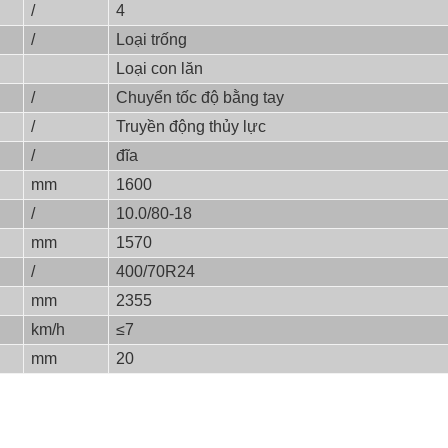
/
4
/
Loại trống
Loại con lăn
/
Chuyển tốc độ bằng tay
/
Truyền động thủy lực
/
đĩa
mm
1600
/
10.0/80-18
mm
1570
/
400/70R24
mm
2355
km/h
≤7
mm
20