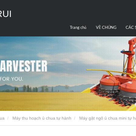
RUI
Trang chủ
VỀ CHÚNG
CÁC 
TÔI
PHẨ
hua
Máy thu hoạch ủ chua tự hành
Máy gặt ngô ủ chua mini tự 