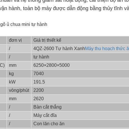
huẩn và hệ thống giám sát hoạt động, cải thiện độ an to
 vận hành, toàn bộ máy được dẫn động bằng thủy tĩnh và
đơn vị
Giá trị thiết kế
/
4QZ-2600 Tự hành Xanh
Máy thu hoạch thức ă
/
tự hành
*C)
mm
6250×2800×5000
kg
7040
kW
191.5
vòng/phút
2200
mm
2620
/
Bàn cắt thẳng
/
Máy cắt đĩa
/
Con lăn cho ăn