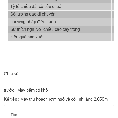
Tỷ lệ chiều dài cỏ tiêu chuẩn
%
Số lượng dao di chuyển
Cá
phương pháp điều hành
/
Sự thích nghi với chiều cao cây trồng
m
hiệu quả sản xuất
th
Chia sẻ:
trước : Máy băm cỏ khô
Kế tiếp : Máy thu hoạch rơm ngô và cỏ linh lăng 2.050m
Tên