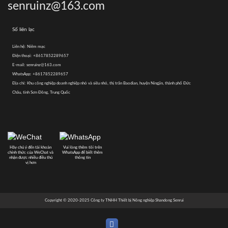
senruinz@163.com
Số liên lạc
Liên hệ:
Niêm mạc
Điện thoại:
+8617852289657
E-mail:
senruinz@163.com
WhatsApp:
+8617852289657
Địa chỉ:
Khu công nghiệp doanh nghiệp nhỏ và siêu nhỏ, thị trấn Baodian, huyện Ningjin, thành phố Đức
Châu, tỉnh Sơn Đông, Trung Quốc
Hãy chú ý đến tài khoản
Vui lòng thêm tôi trên
chính thức của WeChat và
WhatsApp để biết thêm
nhận được nhiều điều thú
thông tin
vị hơn
Copyright © 2020-2025 Công ty TNHH Thiết bị Nông nghiệp Shandong Senrui