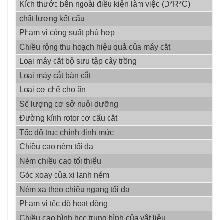
Kích thước bên ngoài điều kiện làm việc (D*R*C)
m
chất lượng kết cấu
kg
Phạm vi công suất phù hợp
k
Chiều rộng thu hoạch hiệu quả của máy cắt
m
Loại máy cắt bộ sưu tập cây trồng
/
Loại máy cắt bàn cắt
/
Loại cơ chế cho ăn
/
Số lượng cơ sở nuôi dưỡng
/
Đường kính rotor cơ cấu cắt
m
Tốc độ trục chính định mức
vò
Chiều cao ném tối đa
m
Ném chiều cao tối thiểu
m
Góc xoay của xi lanh ném
°
Ném xa theo chiều ngang tối đa
tôi
Phạm vi tốc độ hoạt động
km
Chiều cao hình học trung bình của vật liệu
m