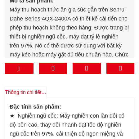
Mô tả sản phẩm:
Máy thu hoạch thức ăn gia súc gắn trên Senrui
Dahe Series 4QX-2400A có thiết kế cải tiến cho
phép thu hoạch không theo hàng. Được trang bị
thiết bị nghiền ngũ cốc, máy đạt tỷ lệ nghiền
trên 97%. Nó có thể được sử dụng với bất kỳ
máy kéo hoặc máy gặt đủ tiêu chuẩn nào. Chức
năng mài lưỡi tự động của nó giúp loại bỏ quá
trình mài lưỡi tốn nhiều thời gian và công sức.
Thông tin chi tiết sản phẩm
Đặc tính sản phẩm:
★ Nghiền ngũ cốc: Máy nghiền con lăn đôi có
độ bền cao, thay đổi nhanh đạt tốc độ nghiền
ngũ cốc trên 97%, cải thiện độ ngon miệng và