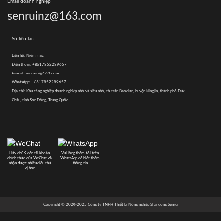
Email doanh nghiệp
senruinz@163.com
Số liên lạc
Liên hệ:
Niêm mạc
Điện thoại:
+8617852289657
E-mail:
senruinz@163.com
WhatsApp:
+8617852289657
Địa chỉ:
Khu công nghiệp doanh nghiệp nhỏ và siêu nhỏ, thị trấn Baodian, huyện Ningjin, thành phố Đức
Châu, tỉnh Sơn Đông, Trung Quốc
Hãy chú ý đến tài khoản
Vui lòng thêm tôi trên
chính thức của WeChat và
WhatsApp để biết thêm
nhận được nhiều điều thú
thông tin
vị hơn
Copyright © 2020-2025 Công ty TNHH Thiết bị Nông nghiệp Shandong Senrui