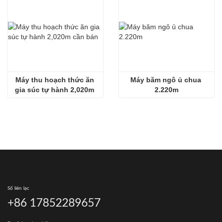
Máy thu hoạch thức ăn 
Máy băm ngô ủ chua 
gia súc tự hành 2,020m 
2.220m
cần bán
Số liên lạc
+86 17852289657