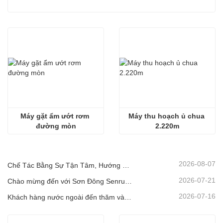
Máy gặt ẩm ướt rơm 
Máy thu hoạch ủ chua 
đường mòn
2.220m
2026-08-07
Chế Tác Bằng Sự Tận Tâm, Hướng Đến Khách Hàng! Máy Thu Hoạch Ủ Chua Senrui Đang Được Xếp Hàng Và Giao Đi Với Số Lượng Lớn.
2026-07-21
Chào mừng đến với Sơn Đông Senrui để tham quan và kiểm tra, cũng như thảo luận hợp tác sâu rộng
2026-07-16
Khách hàng nước ngoài đến thăm và kiểm tra Thiết bị Nông nghiệp và Chăn nuôi Sơn Đông Senrui.