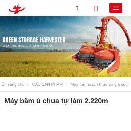
Trang chủ
CÁC SẢN PHẨM
Máy thu hoạch thức ăn gia súc
Máy thu hoạch thức ăn gia súc gắn trên
Máy băm ủ chua tự
Máy băm ủ chua tự làm 2.220m
làm 2.220m