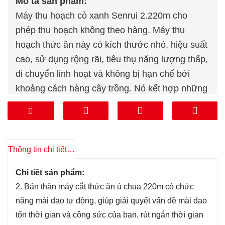
Mô tả sản phẩm:
Máy thu hoạch cỏ xanh Senrui 2.220m cho
phép thu hoạch không theo hàng. Máy thu
hoạch thức ăn này có kích thước nhỏ, hiệu suất
cao, sử dụng rộng rãi, tiêu thụ năng lượng thấp,
di chuyển linh hoạt và không bị hạn chế bởi
khoảng cách hàng cây trồng. Nó kết hợp những
ưu điểm của hiệu quả hoạt động cao và hiệu
suất an toàn và đáng tin cậy. Nó phù hợp cho
việc lắp đặt và treo máy kéo 103 ~ 117,6KW. -
Hoàn thành việc cắt cây thức ăn xanh (màu
Thông tin chi tiết sản phẩm
vàng) khỏi mặt đất, cho ăn tuần tự, cắt, ném và
Chi tiết sản phẩm:
tải đồng đều, và các hoạt động khác cùng một
2. Bản thân máy cắt thức ăn ủ chua 220m có chức
lúc.
năng mài dao tự động, giúp giải quyết vấn đề mài dao
tốn thời gian và công sức của bạn, rút ​​ngắn thời gian