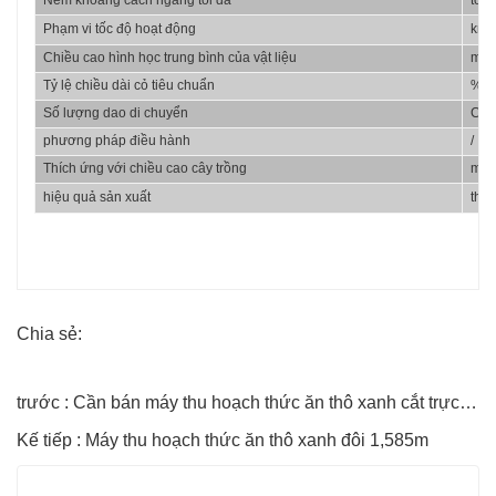
Ném khoảng cách ngang tối đa
tôi
Phạm vi tốc độ hoạt động
km/
Chiều cao hình học trung bình của vật liệu
mm
Tỷ lệ chiều dài cỏ tiêu chuẩn
%
Số lượng dao di chuyển
Cái
phương pháp điều hành
/
Thích ứng với chiều cao cây trồng
mm
hiệu quả sản xuất
th
Chia sẻ:
trước : Cần bán máy thu hoạch thức ăn thô xanh cắt trực tiếp 1,585m
Kế tiếp : Máy thu hoạch thức ăn thô xanh đôi 1,585m