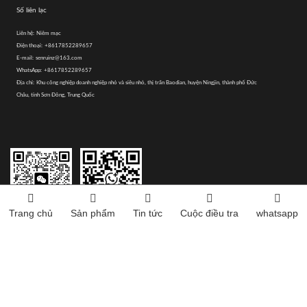
Số liên lạc
Liên hệ:
Niêm mạc
Điện thoại:
+8617852289657
E-mail:
senruinz@163.com
WhatsApp:
+8617852289657
Địa chỉ:
Khu công nghiệp doanh nghiệp nhỏ và siêu nhỏ, thị trấn Baodian, huyện Ningjin, thành phố Đức
Châu, tỉnh Sơn Đông, Trung Quốc
Trang chủ
Sản phẩm
Tin tức
Cuộc điều tra
whatsapp
Hãy chú ý đến tài khoản
Vui lòng thêm tôi trên
chính thức của WeChat và
WhatsApp để biết thêm
nhận được nhiều điều thú
thông tin
vị hơn
Copyright © 2020-2025 Công ty TNHH Thiết bị Nông nghiệp Shandong Senrui