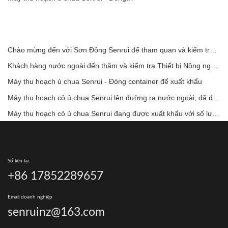
Chào mừng đến với Sơn Đông Senrui để tham quan và kiểm tra, cũng như thảo luận hợp tác sâu rộng
Khách hàng nước ngoài đến thăm và kiểm tra Thiết bị Nông nghiệp và Chăn nuôi Sơn Đông Senrui.
Máy thu hoạch ủ chua Senrui - Đóng container để xuất khẩu
Máy thu hoạch cỏ ủ chua Senrui lên đường ra nước ngoài, đã đóng gói để xuất khẩu!
Máy thu hoạch cỏ ủ chua Senrui đang được xuất khẩu với số lượng lớn, mang máy móc nông nghiệp chất lượng cao trực tiếp đến các trang trại chăn nuôi trên toàn thế giới!
Số liên lạc
+86 17852289657
Email doanh nghiệp
senruinz@163.com