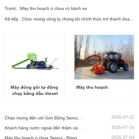
Trước : Máy thu hoạch ủ chua có bánh xe
Kế tiếp : Chúc mừng công ty chúng tôi chính thức trở thành doanh nghiệp công nghệ cao!
Máy đóng gói tự động 
Máy thu hoạch
chạy bằng dầu diesel
2026-07-21
Chào mừng đến với Sơn Đông Senrui để tham quan và kiểm tra, cũng như thảo luận hợp tác sâu rộng
2026-07-16
Khách hàng nước ngoài đến thăm và kiểm tra Thiết bị Nông nghiệp và Chăn nuôi Sơn Đông Senrui.
2026-07-04
Máy thu hoạch ủ chua Senrui - Đóng container để xuất khẩu