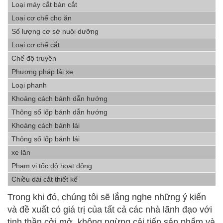
Loại máy cắt bàn cắt
Loại cơ chế cho ăn
Số lượng cơ sở nuôi dưỡng
Loại cơ chế cắt
Chế độ truyền
Phương pháp lái xe
Loại phanh
Khoảng cách bánh dẫn hướng
Thông số lốp bánh dẫn hướng
Khoảng cách bánh lái
Thông số lốp bánh lái
xe lăn
Phạm vi tốc độ hoạt động
Chiều dài cắt thiết kế
Trong khi đó, chúng tôi sẽ lắng nghe những ý kiến ​​
và đề xuất có giá trị của tất cả các nhà lãnh đạo với
tinh thần cởi mở, không ngừng cải tiến sản phẩm và